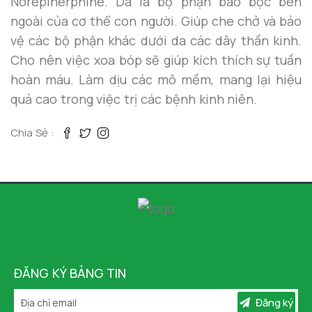
Norepinerphine. Da là bộ phận bao bọc bên
ngoài của cơ thể con người. Giúp che chở và bảo
vệ các bộ phận khác dưới da các dây thần kinh.
Cho nên việc xoa bóp sẽ giúp kích thích sự tuần
hoàn máu. Làm dịu các mô mềm, mang lại hiệu
quả cao trong việc trị các bệnh kinh niên.
Chia Sẻ :
ĐĂNG KÝ BẢNG TIN
Đăng ký