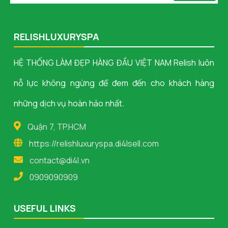
RELISHLUXURYSPA
HỆ THỐNG LÀM ĐẸP HÀNG ĐẦU VIỆT NAM Relish luôn
nỗ lực không ngừng để đem đến cho khách hàng
những dịch vụ hoàn hảo nhất.
Quận 7, TP.HCM
https://relishluxuryspa.di4lsell.com
contact@di4l.vn
0909090909
USEFUL LINKS