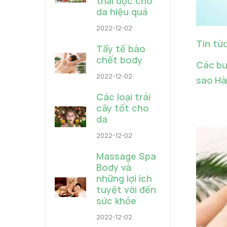
thải độc cho
da hiệu quả
2022-12-02
Tin tứ
Tẩy tế bào
chết body
Các bư
2022-12-02
sao Hà
Các loại trái
cây tốt cho
da
2022-12-02
Massage Spa
Body và
những lợi ích
tuyệt vời đến
sức khỏe
2022-12-02