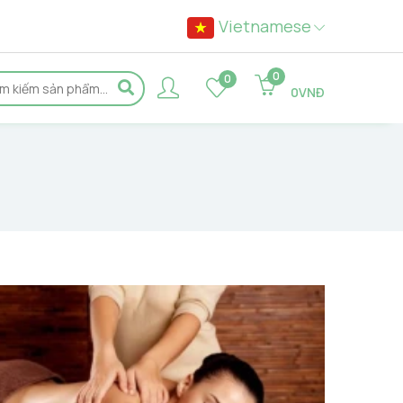
Vietnamese
0
0
0VNĐ