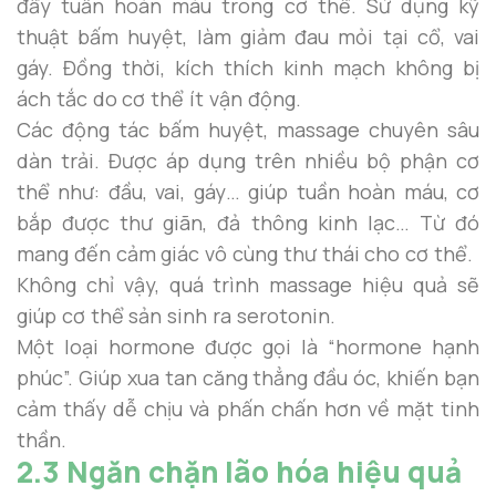
đẩy tuần hoàn máu trong cơ thể. Sử dụng kỹ
thuật bấm huyệt, làm giảm đau mỏi tại cổ, vai
gáy. Đồng thời, kích thích kinh mạch không bị
ách tắc do cơ thể ít vận động.
Các động tác bấm huyệt, massage chuyên sâu
dàn trải. Được áp dụng trên nhiều bộ phận cơ
thể như: đầu, vai, gáy… giúp tuần hoàn máu, cơ
bắp được thư giãn, đả thông kinh lạc… Từ đó
mang đến cảm giác vô cùng thư thái cho cơ thể.
Không chỉ vậy, quá trình massage hiệu quả sẽ
giúp cơ thể sản sinh ra serotonin.
Một loại hormone được gọi là “hormone hạnh
phúc”. Giúp xua tan căng thẳng đầu óc, khiến bạn
cảm thấy dễ chịu và phấn chấn hơn về mặt tinh
thần.
2.3 Ngăn chặn lão hóa hiệu quả