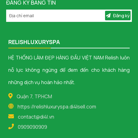
ĐĂNG KÝ BẢNG TIN
Đăng ký
RELISHLUXURYSPA
HỆ THỐNG LÀM ĐẸP HÀNG ĐẦU VIỆT NAM Relish luôn
nỗ lực không ngừng để đem đến cho khách hàng
những dịch vụ hoàn hảo nhất.
Quận 7, TP.HCM
https://relishluxuryspa.di4lsell.com
contact@di4l.vn
0909090909